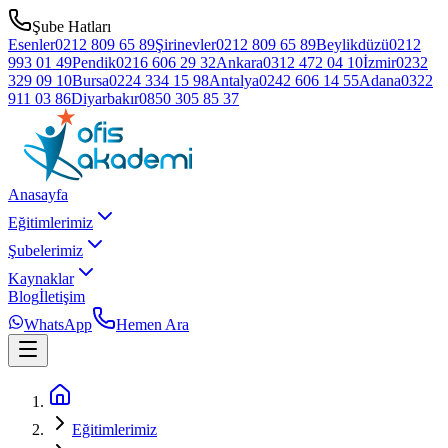
Şube Hatları
Esenler
0212 809 65 89
Şirinevler
0212 809 65 89
Beylikdüzü
0212
993 01 49
Pendik
0216 606 29 32
Ankara
0312 472 04 10
İzmir
0232
329 09 10
Bursa
0224 334 15 98
Antalya
0242 606 14 55
Adana
0322
911 03 86
Diyarbakır
0850 305 85 37
Anasayfa
Eğitimlerimiz
Şubelerimiz
Kaynaklar
Blog
İletişim
WhatsApp
Hemen Ara
Eğitimlerimiz