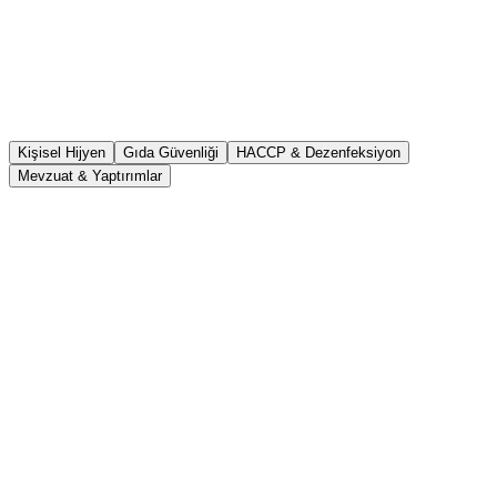
Kişisel Hijyen
Gıda Güvenliği
HACCP & Dezenfeksiyon
Mevzuat & Yaptırımlar
1
El yıkama teknikleri ve zamanlaması
2
Kişisel temizlik ve bakım kuralları
3
İş kıyafeti ve koruyucu ekipman kullanımı
4
Sağlık taraması ve portör muayenesi
5
Hastalık durumunda çalışma kuralları