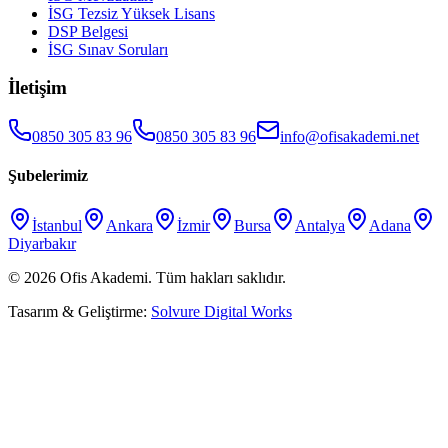
İSG Tezsiz Yüksek Lisans
DSP Belgesi
İSG Sınav Soruları
İletişim
0850 305 83 96
0850 305 83 96
info@ofisakademi.net
Şubelerimiz
İstanbul
Ankara
İzmir
Bursa
Antalya
Adana
Diyarbakır
©
2026
Ofis Akademi
. Tüm hakları saklıdır.
Tasarım & Geliştirme:
Solvure Digital Works