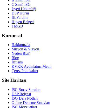
B Sınıfı İSG
C Sınıfı İSG
İşyeri Hekimliği
DSP Kursu
İlk Yardım
Hijyen Belgesi
TMGD
Kurumsal
Hakkımızda
Misyon & Vizyon
Neden Biz?
Blog
İletişim
KVKK Aydınlatma Metni
Çerez Politikaları
Site Haritası
İSG Sınav Soruları
DSP Belgesi
İSG Ders Notları
Online Deneme Sınavları
İSG Mevzuatları