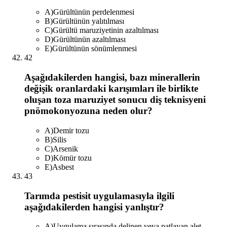
A
)
Gürültünün perdelenmesi
B
)
Gürültünün yalıtılması
C
)
Gürültü maruziyetinin azaltılması
D
)
Gürültünün azaltılması
E
)
Gürültünün sönümlenmesi
42
Aşağıdakilerden hangisi, bazı minerallerin
değişik oranlardaki karışımları ile birlikte
oluşan toza maruziyet sonucu diş teknisyeni
pnömokonyozuna neden olur?
A
)
Demir tozu
B
)
Silis
C
)
Arsenik
D
)
Kömür tozu
E
)
Asbest
43
Tarımda pestisit uygulamasıyla ilgili
aşağıdakilerden hangisi yanlıştır?
A
)
Uygulama sırasında delinen veya patlayan alet