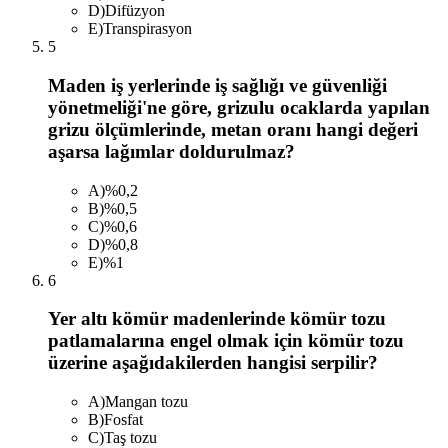
D
)
Difüzyon
E
)
Transpirasyon
5
Maden iş yerlerinde iş sağlığı ve güvenliği
yönetmeliği'ne göre, grizulu ocaklarda yapılan
grizu ölçümlerinde, metan oranı hangi değeri
aşarsa lağımlar doldurulmaz?
A
)
%0,2
B
)
%0,5
C
)
%0,6
D
)
%0,8
E
)
%1
6
Yer altı kömür madenlerinde kömür tozu
patlamalarına engel olmak için kömür tozu
üzerine aşağıdakilerden hangisi serpilir?
A
)
Mangan tozu
B
)
Fosfat
C
)
Taş tozu