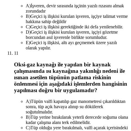
A
)
İşveren, devir sırasında işçinin yazılı rızasını almak
zorundadır
B
)
Geçici iş ilişkisi kurulan işveren, işçiye talimat verme
hakkına sahip değildir
C
)
Geçici iş ilişkisi gerektiğinde iki defa yenilenebilir.
D
)
Geçici iş ilişkisi kurulan işveren, işçiyi gözetme
borcundan asıl işverenle birlikte sorumludur.
E
)
Geçici iş ilişkisi, altı ayı geçmemek üzere yazılı
olarak yapılır.
11
Oksi-gaz kaynağı ile yapılan bir kaynak
çalışmasında ısı kaynağına yakınlığı nedeni ile
ısınan asetilen tüpünün patlama riskinin
önlenmesi için aşağıdaki işlemlerden hangisinin
yapılması doğru bir uygulamadır?
A
)
Tüpün valfi kapatılıp gaz manometresi çıkarıldıktan
sonra, tüp açık havaya alınıp su dökülerek
soğutulmalıdır.
B
)
Tüp yerine bırakılarak yeterli derecede soğuma olana
kadar çalışma alanı terk edilmelidir.
C
)
Tüp olduğu yere bırakılmalı, valfi açarak içerisindeki