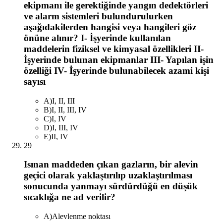
ekipmanı ile gerektiğinde yangın dedektörleri
ve alarm sistemleri bulundurulurken
aşağıdakilerden hangisi veya hangileri göz
önüne alınır? I- İşyerinde kullanılan
maddelerin fiziksel ve kimyasal özellikleri II-
İşyerinde bulunan ekipmanlar III- Yapılan işin
özelliği IV- İşyerinde bulunabilecek azami kişi
sayısı
A
)
I, II, III
B
)
I, II, III, IV
C
)
I, IV
D
)
I, III, IV
E
)
II, IV
29
Isınan maddeden çıkan gazların, bir alevin
geçici olarak yaklaştırılıp uzaklaştırılması
sonucunda yanmayı sürdürdüğü en düşük
sıcaklığa ne ad verilir?
A
)
Alevlenme noktası