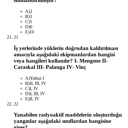
sınıflandırılmıştır?
A
)
2
B
)
3
C
)
5
D
)
6
E
)
10
21
İş yerlerinde yüklerin doğrudan kaldırılması
amacıyla aşağıdaki ekipmanlardan hangisi
veya hangileri kullanılır? I- Mengene II-
Caraskal III- Palanga IV- Vinç
A
)
Yalnız I
B
)
II, III, IV
C
)
I, IV
D
)
I, III, IV
E
)
II, IV
22
Yanabilen radyoaktif maddelerin oluşturduğu
yangınlar aşağıdaki sınıflardan hangisine
girer?