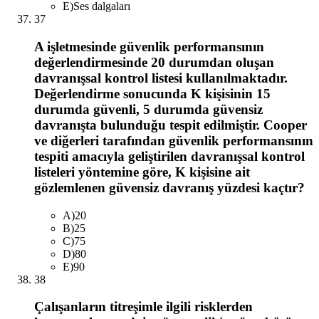
E
)
Ses dalgaları
37
A işletmesinde güvenlik performansının
değerlendirmesinde 20 durumdan oluşan
davranışsal kontrol listesi kullanılmaktadır.
Değerlendirme sonucunda K kişisinin 15
durumda güvenli, 5 durumda güvensiz
davranışta bulunduğu tespit edilmiştir. Cooper
ve diğerleri tarafından güvenlik performansının
tespiti amacıyla geliştirilen davranışsal kontrol
listeleri yöntemine göre, K kişisine ait
gözlemlenen güvensiz davranış yüzdesi kaçtır?
A
)
20
B
)
25
C
)
75
D
)
80
E
)
90
38
Çalışanların titreşimle ilgili risklerden