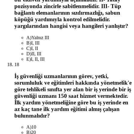
pozisyonda zincirle sabitlenmelidir. III- Tüp
bağlantı elemanlarının sızdırmazlığı, sabun
köpüğü yardımıyla kontrol edilmelidir.
yargılarından hangisi veya hangileri yanlıştır?
A
)
Yalnız III
B
)
I, III
C
)
I, II
D
)
II, III
E
)
I, II, III
18
İş güvenliği uzmanlarının görev, yetki,
sorumluluk ve eğitimleri hakkında yönetmelik'e
göre tehlikeli sınıfta yer alan bir iş yerinde bir iş
güvenliği uzmanı 150 saat hizmet vermektedir.
İlk yardım yönetmeliğine göre bu iş yerinde en
az kaç tane ilk yardım eğitimi almış çalışan
bulunmalıdır?
A
)
10
B
)
20