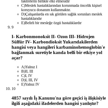
faktörlerin birlikte etki etmesidir
C
)
Meslek hastalıklarından korunmada öncelik kişisel
koruyucu donanım kullanmaktır.
D
)
Çalışanlarda en sık görülen sağlık sorunları meslek
hastalıklarıdır
E
)
Belirli bir mesleğe özgü hastalıklardır
9
I- Karbonmonoksit II- Ozon III- Hidrojen
Sülfür IV- Karbondioksit Yukarıdakilerden
hangisi veya hangileri karbaminohemoglobin'e
bağlanmak suretiyle kanda belli bir etkiye yol
açar?
A
)
Yalnız I
B
)
II, III
C
)
I, IV
D
)
I, III, IV
E
)
Yalnız IV
10
4857 sayılı İş Kanunu'na göre geçici iş ilişkisiyle
ilgili aşağıdaki ifadelerden hangisi yanlıştır?