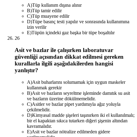
A
)
Tüp kullanım dışına alınır
B
)
Tüp tamir edilir
C
)
Tüp muayene edilir
D
)
Tüpe basınç testi yapılır ve sonrasında kullanımına
izin verilir
E
)
Tüpün içindeki gaz başka bir tüpe boşaltılır
26
Asit ve bazlar ile çalışırken laboratuvar
güvenliği açısından dikkat edilmesi gereken
kurallarla ilgili aşağıdakilerden hangisi
yanlıştır?
A
)
Asit buharlarını solumamak için uygun maskeler
kullanmak gerekir
B
)
Asit ve bazların seyreltme işleminde damıtık su asit
ve bazların üzerine dökülmemelidir.
C
)
Asitler ve bazlar pipet yardımıyla ağız yoluyla
çekilmelidir.
D
)
Kimyasal madde şişeleri taşınırken iki el kullanılmalı;
bir el kapaktan sıkıca tutarken diğeri şişenin altından
kavramalıdır.
E
)
Asit ve bazlar nötralize edilmeden gidere