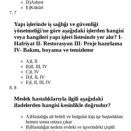
D
)
Asbest
E
)
Kükürt
7
Yapı işlerinde iş sağlığı ve güvenliği
yönetmeliği'ne göre aşağıdaki işlerden hangisi
veya hangileri yapı işleri listesinde yer alır? I-
Hafriyat II- Restorasyon III- Proje hazırlama
IV- Bakım, boyama ve temizleme
A
)
I, II
B
)
II, III, IV
C
)
I, IV
D
)
I, II, IV
E
)
I, II, III, IV
8
Meslek hastalıklarıyla ilgili aşağıdaki
ifadelerden hangisi kesinlikle doğrudur?
A
)
Hastalığa ait belirti ve bulgular kişi işe başladıktan
hemen sonra ortaya çıkar
B
)
Hastalığın nedeni evdeki ve işyerindeki çeşitli