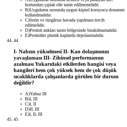
hortumları çıplak elle tamir edilmemelidir.
B
)
Uygulama sırasında uygun kişisel koruyucu donanım
kullanılmalıdır.
C
)
Serin ve rüzgârsız havada yapılması tercih
edilmelidir.
D
)
Pestisit atıkları tarım bölgesinde bırakılmamalıdır.
E
)
Pestisitler plastik kaplarda depolanmalıdır.
44
I- Nabzın yükselmesi II- Kan dolaşımının
yavaşlaması III- Zihinsel performansın
azalması Yukarıdaki etkilerden hangisi veya
hangileri hem çok yüksek hem de çok düşük
sıcaklıklarda çalışanlarda görülen bir durum
değildir?
A
)
Yalnız III
B
)
I, III
C
)
I, II
D
)
II, III
E
)
I, II, III
45