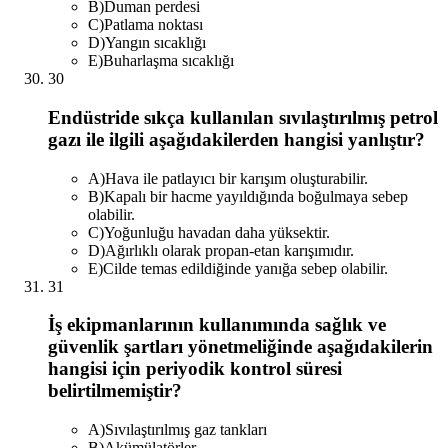
B
)
Duman perdesi
C
)
Patlama noktası
D
)
Yangın sıcaklığı
E
)
Buharlaşma sıcaklığı
30
Endüstride sıkça kullanılan sıvılaştırılmış petrol
gazı ile ilgili aşağıdakilerden hangisi yanlıştır?
A
)
Hava ile patlayıcı bir karışım oluşturabilir.
B
)
Kapalı bir hacme yayıldığında boğulmaya sebep
olabilir.
C
)
Yoğunluğu havadan daha yüksektir.
D
)
Ağırlıklı olarak propan-etan karışımıdır.
E
)
Cilde temas edildiğinde yanığa sebep olabilir.
31
İş ekipmanlarının kullanımında sağlık ve
güvenlik şartları yönetmeliğinde aşağıdakilerin
hangisi için periyodik kontrol süresi
belirtilmemiştir?
A
)
Sıvılaştırılmış gaz tankları
B
)
Akümülatörler