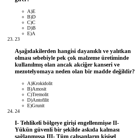
A
)
E
B
)
D
C
)
C
D
)
B
E
)
A
23
Aşağıdakilerden hangisi dayanıklı ve yalıtkan
olması sebebiyle pek çok malzeme üretiminde
kullanılmış olan ancak akciğer kanseri ve
mezotelyomaya neden olan bir madde değildir?
A
)
Krokidolit
B
)
Amosit
C
)
Tremolit
D
)
Antofilit
E
)
Grunit
24
I- Tehlikeli bölgeye girişi engellenmişse II-
Yükün güvenli bir şekilde askıda kalması
sağlanmışsa III- Tüm çalışanların kişisel