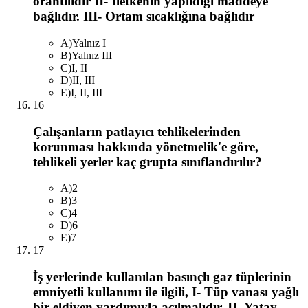
orantılıdır II- İletkenin yapıldığı maddeye
bağlıdır. III- Ortam sıcaklığına bağlıdır
A
)
Yalnız I
B
)
Yalnız III
C
)
I, II
D
)
II, III
E
)
I, II, III
16
Çalışanların patlayıcı tehlikelerinden
korunması hakkında yönetmelik'e göre,
tehlikeli yerler kaç grupta sınıflandırılır?
A
)
2
B
)
3
C
)
4
D
)
6
E
)
7
17
İş yerlerinde kullanılan basınçlı gaz tüplerinin
emniyetli kullanımı ile ilgili, I- Tüp vanası yağlı
bir eldiven yardımıyla açılmalıdır. II- Yatay