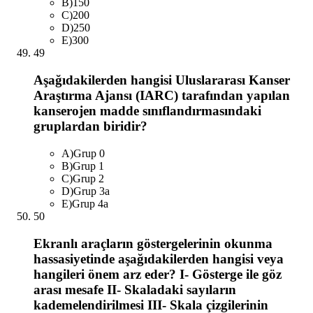
B
)
150
C
)
200
D
)
250
E
)
300
49
Aşağıdakilerden hangisi Uluslararası Kanser
Araştırma Ajansı (IARC) tarafından yapılan
kanserojen madde sınıflandırmasındaki
gruplardan biridir?
A
)
Grup 0
B
)
Grup 1
C
)
Grup 2
D
)
Grup 3a
E
)
Grup 4a
50
Ekranlı araçların göstergelerinin okunma
hassasiyetinde aşağıdakilerden hangisi veya
hangileri önem arz eder? I- Gösterge ile göz
arası mesafe II- Skaladaki sayıların
kademelendirilmesi III- Skala çizgilerinin