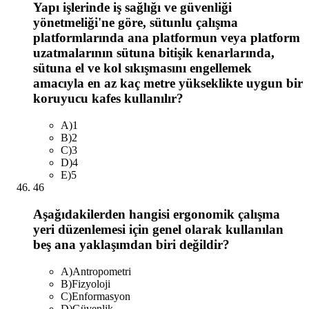
Yapı işlerinde iş sağlığı ve güvenliği
yönetmeliği'ne göre, sütunlu çalışma
platformlarında ana platformun veya platform
uzatmalarının sütuna bitişik kenarlarında,
sütuna el ve kol sıkışmasını engellemek
amacıyla en az kaç metre yükseklikte uygun bir
koruyucu kafes kullanılır?
A
)
1
B
)
2
C
)
3
D
)
4
E
)
5
46
Aşağıdakilerden hangisi ergonomik çalışma
yeri düzenlemesi için genel olarak kullanılan
beş ana yaklaşımdan biri değildir?
A
)
Antropometri
B
)
Fizyoloji
C
)
Enformasyon
D
)
Güvenlik