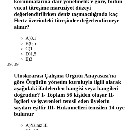
korunmalarına dair yönetmelik'e göre, bütün
vücut titreşime maruziyet düzeyi
değerlendirilirken deniz taşımacılığında kaç
Hertz üzerindeki titreşimler değerlendirmeye
alınır?
A
)
0,1
B
)
0,5
C
)
1
D
)
1,5
E
)
3
39
Uluslararası Çalışma Örgütü Anayasası'na
göre Örgütün yönetim kuruluyla ilgili olarak
aşağıdaki ifadelerden hangisi veya hangileri
doğrudur? I- Toplam 56 kişiden oluşur II-
İşçileri ve işverenleri temsil eden üyelerin
sayıları eşittir III- Hükumetleri temsilen 14 üye
bulunur
A
)
Yalnız III