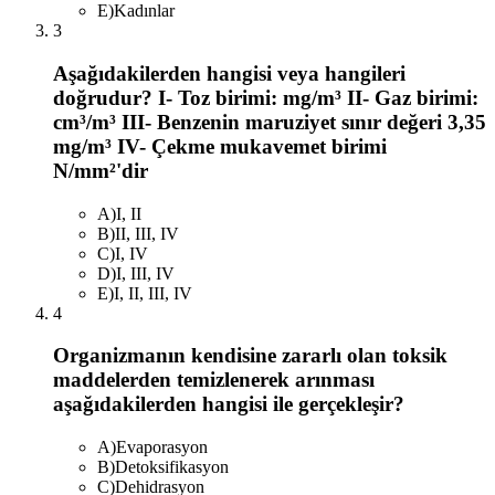
E
)
Kadınlar
3
Aşağıdakilerden hangisi veya hangileri
doğrudur? I- Toz birimi: mg/m³ II- Gaz birimi:
cm³/m³ III- Benzenin maruziyet sınır değeri 3,35
mg/m³ IV- Çekme mukavemet birimi
N/mm²'dir
A
)
I, II
B
)
II, III, IV
C
)
I, IV
D
)
I, III, IV
E
)
I, II, III, IV
4
Organizmanın kendisine zararlı olan toksik
maddelerden temizlenerek arınması
aşağıdakilerden hangisi ile gerçekleşir?
A
)
Evaporasyon
B
)
Detoksifikasyon
C
)
Dehidrasyon