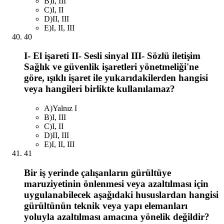
B
)
I, III
C
)
I, II
D
)
II, III
E
)
I, II, III
40
I- El işareti II- Sesli sinyal III- Sözlü iletişim
Sağlık ve güvenlik işaretleri yönetmeliği'ne
göre, ışıklı işaret ile yukarıdakilerden hangisi
veya hangileri birlikte kullanılamaz?
A
)
Yalnız I
B
)
I, III
C
)
I, II
D
)
II, III
E
)
I, II, III
41
Bir iş yerinde çalışanların gürültüye
maruziyetinin önlenmesi veya azaltılması için
uygulanabilecek aşağıdaki hususlardan hangisi
gürültünün teknik veya yapı elemanları
yoluyla azaltılması amacına yönelik değildir?