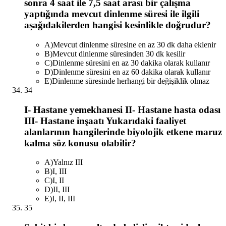
sonra 4 saat ile 7,5 saat arası bir çalışma
yaptığında mevcut dinlenme süresi ile ilgili
aşağıdakilerden hangisi kesinlikle doğrudur?
A
)
Mevcut dinlenme süresine en az 30 dk daha eklenir
B
)
Mevcut dinlenme süresinden 30 dk kesilir
C
)
Dinlenme süresini en az 30 dakika olarak kullanır
D
)
Dinlenme süresini en az 60 dakika olarak kullanır
E
)
Dinlenme süresinde herhangi bir değişiklik olmaz
34
I- Hastane yemekhanesi II- Hastane hasta odası
III- Hastane inşaatı Yukarıdaki faaliyet
alanlarının hangilerinde biyolojik etkene maruz
kalma söz konusu olabilir?
A
)
Yalnız III
B
)
I, III
C
)
I, II
D
)
II, III
E
)
I, II, III
35