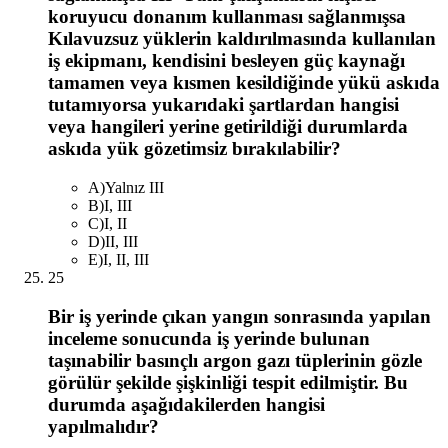
koruyucu donanım kullanması sağlanmışsa
Kılavuzsuz yüklerin kaldırılmasında kullanılan
iş ekipmanı, kendisini besleyen güç kaynağı
tamamen veya kısmen kesildiğinde yükü askıda
tutamıyorsa yukarıdaki şartlardan hangisi
veya hangileri yerine getirildiği durumlarda
askıda yük gözetimsiz bırakılabilir?
A
)
Yalnız III
B
)
I, III
C
)
I, II
D
)
II, III
E
)
I, II, III
25
Bir iş yerinde çıkan yangın sonrasında yapılan
inceleme sonucunda iş yerinde bulunan
taşınabilir basınçlı argon gazı tüplerinin gözle
görülür şekilde şişkinliği tespit edilmiştir. Bu
durumda aşağıdakilerden hangisi
yapılmalıdır?