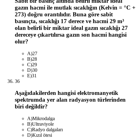
Sabit bir basınç altında belirli miktar ideal
gazın hacmi ile mutlak sıcaklığın (Kelvin = °C +
273) doğru orantılıdır. Buna göre sabit
basınçta, sıcaklığı 17 derece ve hacmi 29 m³
olan belirli bir miktar ideal gazın sıcaklığı 27
dereceye çıkartılırsa gazın son hacmi hangisi
olur?
A
)
27
B
)
28
C
)
29
D
)
30
E
)
31
36
Aşağıdakilerden hangisi elektromanyetik
spektrumda yer alan radyasyon türlerinden
biri değildir?
A
)
Mikrodalga
B
)
Ultraviyole
C
)
Radyo dalgaları
D
)
Kızıl ötesi