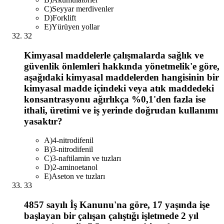
C
)
Seyyar merdivenler
D
)
Forklift
E
)
Yürüyen yollar
32
Kimyasal maddelerle çalışmalarda sağlık ve
güvenlik önlemleri hakkında yönetmelik'e göre,
aşağıdaki kimyasal maddelerden hangisinin bir
kimyasal madde içindeki veya atık maddedeki
konsantrasyonu ağırlıkça %0,1'den fazla ise
ithali, üretimi ve iş yerinde doğrudan kullanımı
yasaktır?
A
)
4-nitrodifenil
B
)
3-nitrodifenil
C
)
3-naftilamin ve tuzları
D
)
2-aminoetanol
E
)
Aseton ve tuzları
33
4857 sayılı İş Kanunu'na göre, 17 yaşında işe
başlayan bir çalışan çalıştığı işletmede 2 yıl