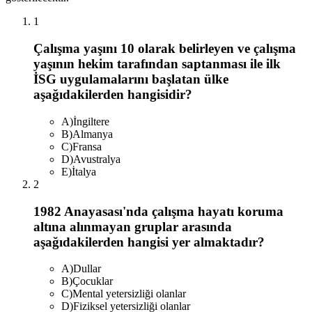
1
Çalışma yaşını 10 olarak belirleyen ve çalışma
yaşının hekim tarafından saptanması ile ilk
İSG uygulamalarını başlatan ülke
aşağıdakilerden hangisidir?
A
)
İngiltere
B
)
Almanya
C
)
Fransa
D
)
Avustralya
E
)
İtalya
2
1982 Anayasası'nda çalışma hayatı koruma
altına alınmayan gruplar arasında
aşağıdakilerden hangisi yer almaktadır?
A
)
Dullar
B
)
Çocuklar
C
)
Mental yetersizliği olanlar
D
)
Fiziksel yetersizliği olanlar