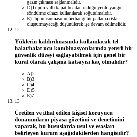
gazın çıkması sağlanmalıdır.
D
)
Tüpün valfi kapatılmadan olduğu yerde yangın
söndürme cihazı kullanılarak soğutulmalıdır.
E
)
Tüpün ısınmasının herhangi bir patlama riski
oluşturmayacağı düşünülerek işe devam edilmelidir.
12
Yüklerin kaldırılmasında kullanılacak tel
halat/halat ucu kombinasyonlarında yeterli bir
güvenlik düzeyi sağlayabilmek için genel bir
kural olarak çalışma katsayısı kaç olmalıdır?
A
)
2
B
)
3
C
)
4
D
)
5
E
)
7
13
Üretilen ve ithal edilen kişisel koruyucu
donanımların piyasa gözetimi ve denetimini
yaparak, bu hususlarda usul ve esasları
belirleyen kurum aşağıdakilerden hangisidir?