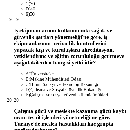
C
)
30
D
)
40
E
)
50
19
İş ekipmanlarının kullanımında sağlık ve
güvenlik şartları yönetmeliği'ne göre, iş
ekipmanlarının periyodik kontrollerini
yapacak kişi ve kuruluşlara akreditasyon,
yetkilendirme ve eğitim zorunluluğu getirmeye
aşağıdakilerden hangisi yetkilidir?
A
)
Üniversiteler
B
)
Makine Mühendisleri Odası
C
)
Bilim, Sanayi ve Teknoloji Bakanlığı
D
)
Çalışma ve Sosyal Güvenlik Bakanlığı
E
)
Çalışma ve sosyal güvenlik il müdürlükleri
20
Çalışma gücü ve meslekte kazanma gücü kaybı
oranı tespit işlemleri yönetmeliği'ne göre,
Türkiye'de meslek hastalıkları kaç grupta