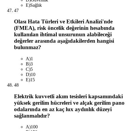
E
)
Sağlık
47
Olası Hata Türleri ve Etkileri Analizi'nde
(FMEA), risk öncelik değerinin hesabında
kullanılan ihtimal unsurunun alabileceği
değerler arasında aşağıdakilerden hangisi
bulunmaz?
A
)
1
B
)
3
C
)
5
D
)
10
E
)
15
48
Elektrik kuvvetli akım tesisleri kapsamındaki
yüksek gerilim hücreleri ve alçak gerilim pano
odalarında en az kaç lux aydınlık düzeyi
sağlanmalıdır?
A
)
100